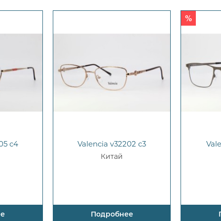
05 c4
Valencia v32202 c3
Val
Китай
ее
Подробнее