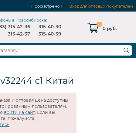
Просмотрено
1
Вход для оптовых покупателей
ефоны в Новосибирске:
0
83)
315-42-36
315-40-30
0 руб.
315-42-37
315-40-39
 v32244 c1 Китай
каза и оптовая цена доступны
стрированным пользователям.
мо
войти на сайт
. Если вы
те, пожалуйста,
тесь
.