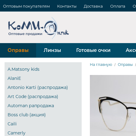
Оптовым покупателям
Контакты
Доставка
Оплата
О
Оправы
Линзы
Готовые очки
Акс
На главную
Оправы
A.Matsony kids
AlaniE
Antonio Karti (распродажа)
Art Code (распродажа)
Automan рапродажа
Boss club (акция)
Caili
Camerly