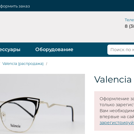
формить заказ
Тел
8 (3
ессуары
Оборудование
Valencia (распродажа)
Valencia
Оформление за
только зареги
Вам необходи
впервые на сай
зарегистрируй