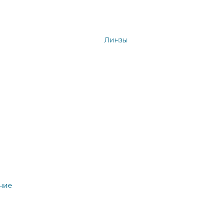
Линзы
ние