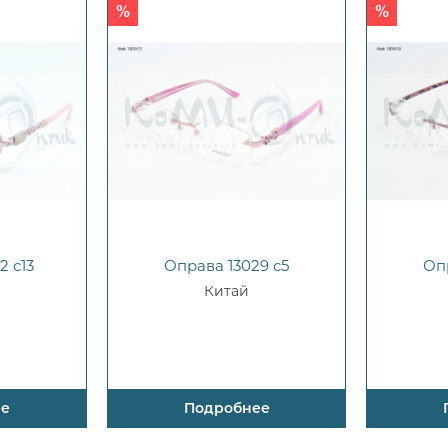
2 c13
Оправа 13029 c5
Оп
Китай
ее
Подробнее