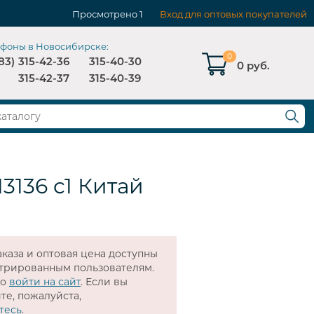
Просмотрено
1
Вход для оптовых покупателей
ефоны в Новосибирске:
0
83)
315-42-36
315-40-30
0 руб.
315-42-37
315-40-39
3136 c1 Китай
каза и оптовая цена доступны
стрированным пользователям.
мо
войти на сайт
. Если вы
те, пожалуйста,
тесь
.