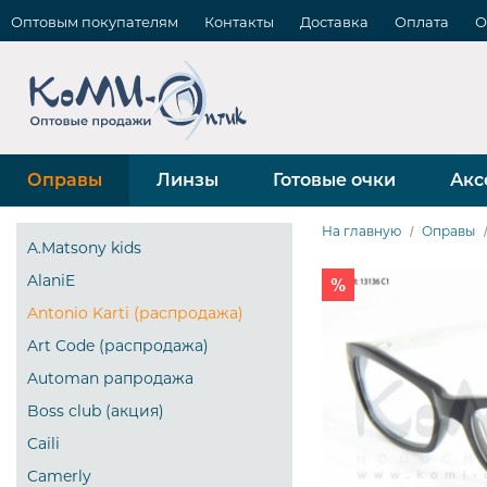
Оптовым покупателям
Контакты
Доставка
Оплата
О
Оправы
Линзы
Готовые очки
Акс
На главную
Оправы
A.Matsony kids
AlaniE
Antonio Karti (распродажа)
Art Code (распродажа)
Automan рапродажа
Boss club (акция)
Caili
Camerly