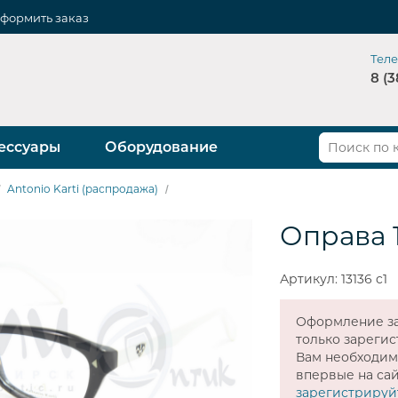
формить заказ
Тел
8 (3
ессуары
Оборудование
Antonio Karti (распродажа)
Оправа 1
Артикул: 13136 c1
Оформление за
только зареги
Вам необходи
впервые на сай
зарегистрируй