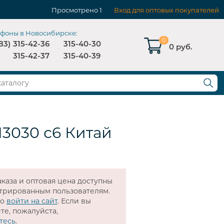
Просмотрено
1
Вход для оптовых покупателей
ефоны в Новосибирске:
0
83)
315-42-36
315-40-30
0 руб.
315-42-37
315-40-39
13030 с6 Китай
каза и оптовая цена доступны
стрированным пользователям.
мо
войти на сайт
. Если вы
те, пожалуйста,
тесь
.