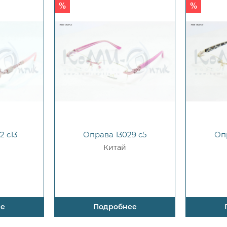
2 c13
Оправа 13029 c5
Оп
Китай
ее
Подробнее