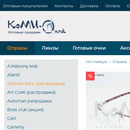
Оптовым покупателям
Контакты
Доставка
Оплата
О
Оправы
Линзы
Готовые очки
Акс
На главную
Оправы
A.Matsony kids
AlaniE
Antonio Karti (распродажа)
Art Code (распродажа)
Automan рапродажа
Boss club (акция)
Caili
Camerly