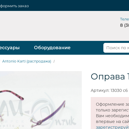
формить заказ
Тел
8 (3
ессуары
Оборудование
Antonio Karti (распродажа)
Оправа 
Артикул: 13030 с6
Оформление за
только зареги
Вам необходи
впервые на сай
зарегистрируй