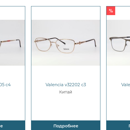
05 c4
Valencia v32202 c3
Val
Китай
ее
Подробнее