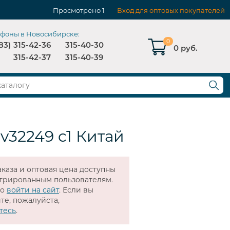
Просмотрено
1
Вход для оптовых покупателей
ефоны в Новосибирске:
0
83)
315-42-36
315-40-30
0 руб.
315-42-37
315-40-39
 v32249 c1 Китай
каза и оптовая цена доступны
стрированным пользователям.
мо
войти на сайт
. Если вы
те, пожалуйста,
тесь
.