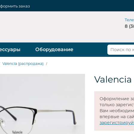
формить заказ
Тел
8 (3
ессуары
Оборудование
Valencia (распродажа)
Valencia
Оформление за
только зареги
Вам необходи
впервые на сай
зарегистрируй