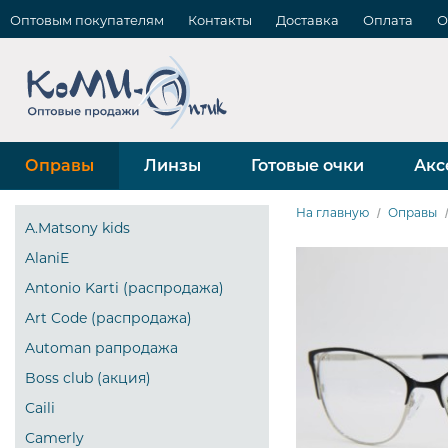
Оптовым покупателям
Контакты
Доставка
Оплата
О
Оправы
Линзы
Готовые очки
Акс
На главную
Оправы
A.Matsony kids
AlaniE
Antonio Karti (распродажа)
Art Code (распродажа)
Automan рапродажа
Boss club (акция)
Caili
Camerly