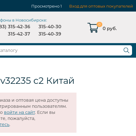
Просмотрено
1
Вход для оптовых покупателей
ефоны в Новосибирске:
0
83)
315-42-36
315-40-30
0 руб.
315-42-37
315-40-39
 v32235 c2 Китай
каза и оптовая цена доступны
стрированным пользователям.
мо
войти на сайт
. Если вы
те, пожалуйста,
тесь
.