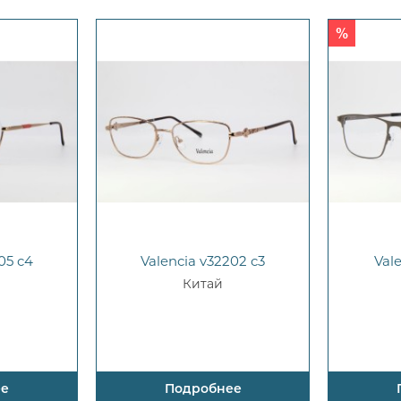
05 c4
Valencia v32202 c3
Val
Китай
ее
Подробнее