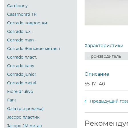
Cardidony
Casamorati TR
Corrado подростки
Corrado lux
Corrado man
Характеристики
Corrado Женские металл
Производитель
Corrado пласт.
Corrado baby
Описание
Corrado junior
Corrado metal
55-17-140
Fiore d`ulivo
Fant
Предыдущий тов
Gala (рспродажа)
Jacopo пластик
Рекоменду
Jacopo JM метал