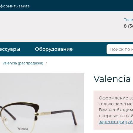
формить заказ
Тел
8 (3
ессуары
Оборудование
Valencia (распродажа)
Valencia
Оформление за
только зареги
Вам необходи
впервые на сай
зарегистрируй