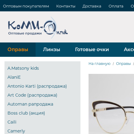
Оптовым покупателям
Контакты
Доставка
Оплата
О
Оправы
Линзы
Готовые очки
Акс
На главную
Оправы
A.Matsony kids
AlaniE
Antonio Karti (распродажа)
Art Code (распродажа)
Automan рапродажа
Boss club (акция)
Caili
Camerly