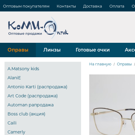
Оптовым покупателям
Контакты
Доставка
Оплата
О
Оправы
Линзы
Готовые очки
Акс
На главную
Оправы
A.Matsony kids
AlaniE
Antonio Karti (распродажа)
Art Code (распродажа)
Automan рапродажа
Boss club (акция)
Caili
Camerly