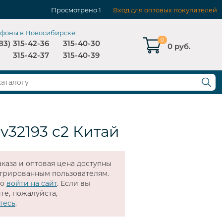
Просмотрено
1
Вход для оптовых покупателей
ефоны в Новосибирске:
0
83)
315-42-36
315-40-30
0 руб.
315-42-37
315-40-39
 v32193 c2 Китай
каза и оптовая цена доступны
стрированным пользователям.
мо
войти на сайт
. Если вы
те, пожалуйста,
тесь
.