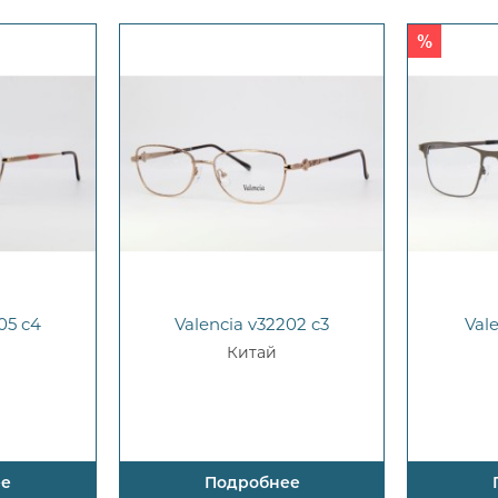
05 c4
Valencia v32202 c3
Val
Китай
ее
Подробнее