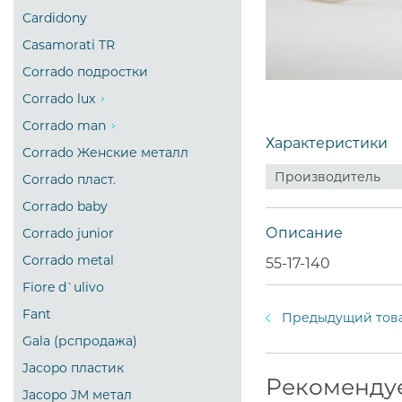
Cardidony
Casamorati TR
Corrado подростки
Corrado lux
Corrado man
Характеристики
Corrado Женские металл
Производитель
Corrado пласт.
Corrado baby
Описание
Corrado junior
Corrado metal
55-17-140
Fiore d`ulivo
Fant
Предыдущий тов
Gala (рспродажа)
Jacopo пластик
Рекоменду
Jacopo JM метал