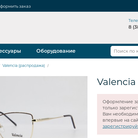
формить заказ
Тел
8 (3
ессуары
Оборудование
Valencia (распродажа)
Valencia
Оформление за
только зареги
Вам необходи
впервые на сай
зарегистрируй