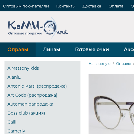
Оптовым покупателям
Контакты
Доставка
Оплата
О
Оправы
Линзы
Готовые очки
Акс
На главную
Оправы
A.Matsony kids
AlaniE
Antonio Karti (распродажа)
Art Code (распродажа)
Automan рапродажа
Boss club (акция)
Caili
Camerly