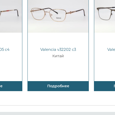
05 c4
Valencia v32202 c3
Val
Китай
ее
Подробнее