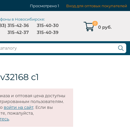
Просмотрено
1
Вход для оптовых покупателей
ефоны в Новосибирске:
0
83)
315-42-36
315-40-30
0 руб.
315-42-37
315-40-39
 v32168 c1
каза и оптовая цена доступны
стрированным пользователям.
мо
войти на сайт
. Если вы
те, пожалуйста,
тесь
.