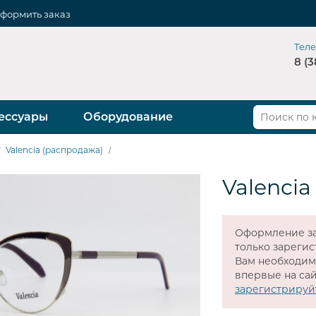
формить заказ
Тел
8 (3
ессуары
Оборудование
Valencia (распродажа)
Valencia
Оформление за
только зареги
Вам необходи
впервые на сай
зарегистрируй