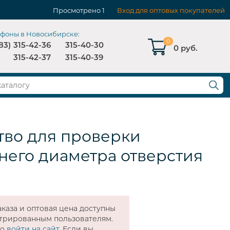
Просмотрено
1
Вход для оптовых покупателей
ефоны в Новосибирске:
0
83)
315-42-36
315-40-30
0 руб.
315-42-37
315-40-39
тво для проверки
него диаметра отверстия
каза и оптовая цена доступны
стрированным пользователям.
мо
войти на сайт
. Если вы