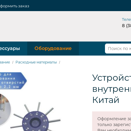
формить заказ
Тел
8 (3
ессуары
Оборудование
вание
Расходные материалы
Устройс
внутрен
Китай
Оформление за
только зареги
Вам необходи