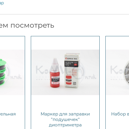
ар
ем посмотреть
тельная
Маркер для заправки
Набор 
)
"подушечек"
диоптриметра