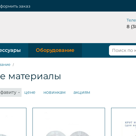
формить заказ
Тел
8 (3
ессуары
Оборудование
вание
е материалы
лфавиту
цене
новинкам
акциям