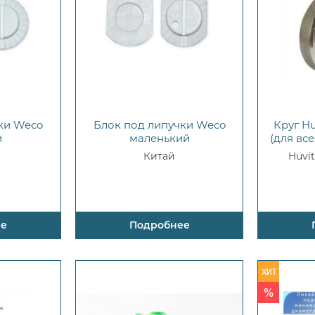
ки Weco
Блок под липучки Weco
Круг H
й
маленький
(для вс
Китай
Huvi
ее
Подробнее