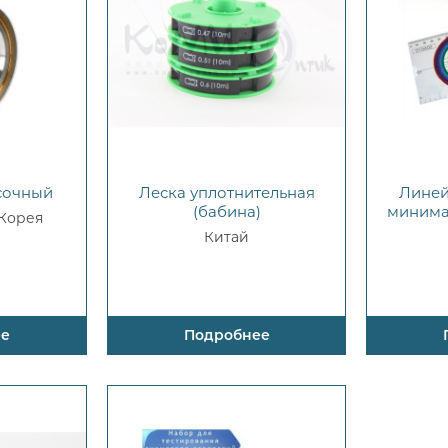
асочный
Леска уплотнительная
Линей
(бабина)
минима
 Корея
Китай
ее
Подробнее