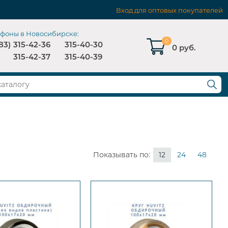
Вход для оптовых покупателей
ефоны в Новосибирске:
0
83)
315-42-36
315-40-30
0 руб.
315-42-37
315-40-39
Показывать по:
12
24
48