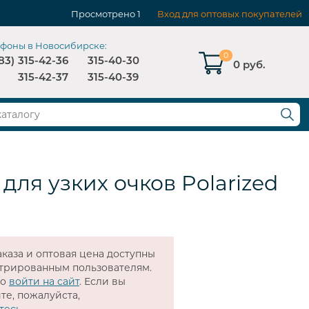
Просмотрено
1
Вход для оптовых покупателей
ефоны в Новосибирске:
0
83)
315-42-36
315-40-30
0 руб.
315-42-37
315-40-39
для узких очков Polarized
каза и оптовая цена доступны
стрированным пользователям.
мо
войти на сайт
. Если вы
те, пожалуйста,