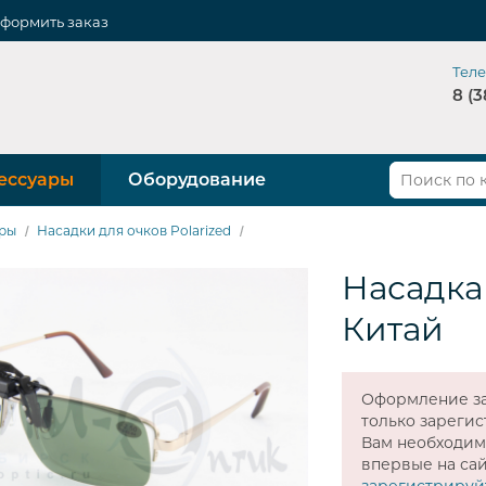
формить заказ
Тел
8 (3
ессуары
Оборудование
ры
Насадки для очков Polarized
Насадка 
Китай
Оформление за
только зареги
Вам необходи
впервые на сай