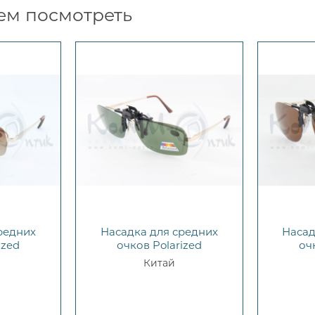
ем посмотреть
редних
Насадка для средних
Насад
ized
очков Polarized
оч
Китай