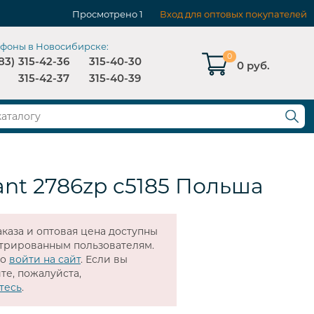
Просмотрено
1
Вход для оптовых покупателей
ефоны в Новосибирске:
0
83)
315-42-36
315-40-30
0 руб.
315-42-37
315-40-39
ant 2786zp c5185 Польша
каза и оптовая цена доступны
стрированным пользователям.
мо
войти на сайт
. Если вы
те, пожалуйста,
тесь
.