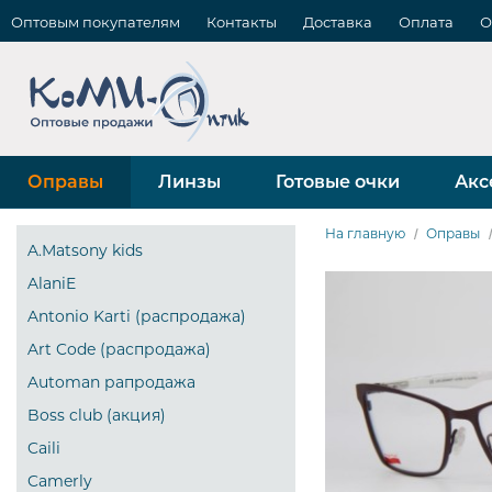
Оптовым покупателям
Контакты
Доставка
Оплата
О
Оправы
Линзы
Готовые очки
Акс
На главную
Оправы
A.Matsony kids
AlaniE
Antonio Karti (распродажа)
Art Code (распродажа)
Automan рапродажа
Boss club (акция)
Caili
Camerly