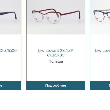
C113/6500
Liw Lewant 2871ZP
Liw Lew
C63/5700
Польша
ее
Подробнее