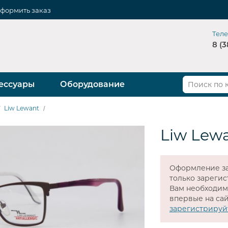
формить заказ
Тел
8 (3
ессуары
Оборудование
Liw Lewant
Liw Lew
Оформление за
только зареги
Вам необходи
впервые на сай
зарегистрируй