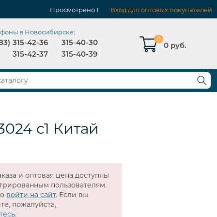
Просмотрено
1
Вход для оптовых покупателей
ефоны в Новосибирске:
0
83)
315-42-36
315-40-30
0 руб.
315-42-37
315-40-39
3024 c1 Китай
каза и оптовая цена доступны
стрированным пользователям.
мо
войти на сайт
. Если вы
те, пожалуйста,
тесь
.