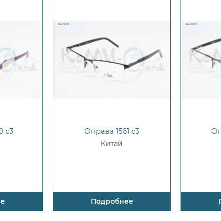
8 c3
Оправа 1561 c3
Оп
Китай
ее
Подробнее