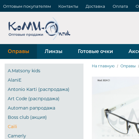
Оптовым покупателям
Контакты
Доставка
Оплата
О
Оправы
Линзы
Готовые очки
Акс
На главную
Оправы
A.Matsony kids
AlaniE
Antonio Karti (распродажа)
Art Code (распродажа)
Automan рапродажа
Boss club (акция)
Caili
Camerly