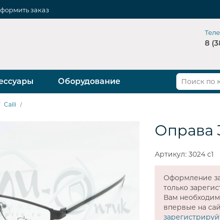
формить заказ
Тел
8 (3
ессуары
Оборудование
Caili
Оправа 
Артикул: 3024 c1
Оформление за
только зареги
Вам необходи
впервые на сай
зарегистрируй