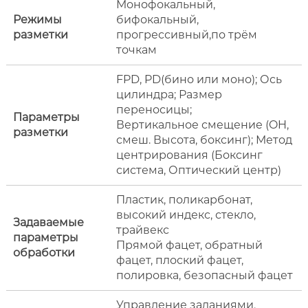
Монофокальный,
Режимы
бифокальный,
разметки
прогрессивный,по трём
точкам
FPD, PD(бино или моно); Ось
цилиндра; Размер
переносицы;
Параметры
Вертикальное смещение (OH,
разметки
смеш. Высота, боксинг); Метод
центрирования (Боксинг
система, Оптический центр)
Пластик, поликарбонат,
высокий индекс, стекло,
Задаваемые
трайвекс
параметры
Прямой фацет, обратный
обработки
фацет, плоский фацет,
полировка, безопасный фацет
Управление заданиями,