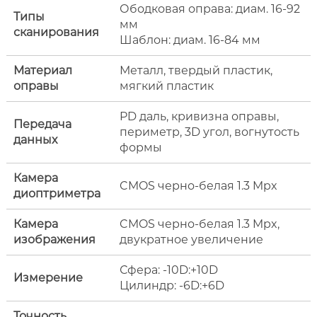
Ободковая оправа: диам. 16-
92
Типы
мм
сканирования
Шаблон: диам. 16-
84 мм
Материал
Металл, твердый пластик,
оправы
мягкий пластик
PD даль, кривизна оправы,
Передача
периметр, 3D угол, вогнутость
данных
формы
Камера
CMOS черно-белая 1.3 Mpx
диоптриметра
Камера
CMOS черно-белая 1.3 Mpx,
изображения
двукратное увеличение
Сфера: -10D:+10D
Измерение
Цилиндр: -6D:+6D
Точность