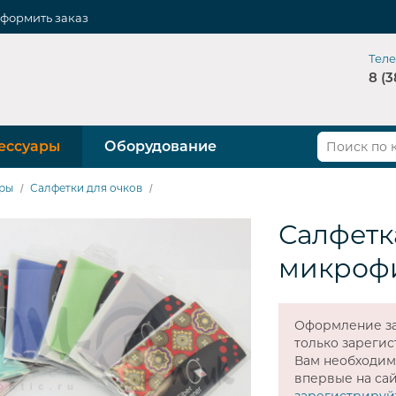
формить заказ
Тел
8 (3
ессуары
Оборудование
ры
Салфетки для очков
Салфетка
микроф
Оформление за
только зареги
Вам необходи
впервые на сай