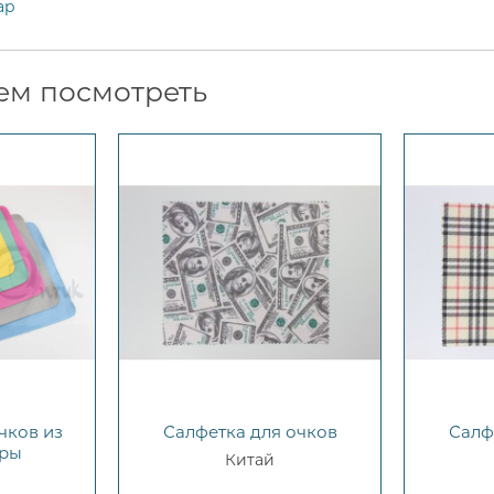
ар
ем посмотреть
чков из
Салфетка для очков
Салф
ры
Китай