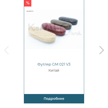
prev
next
Футляр GM 021 V3
Китай
Подробнее