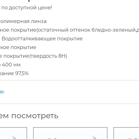
 по доступной цене!
полимерная линза
ное покрытие(остаточный оттенок бледно-зеленый,
и Водоотталкивающее покрытие
ское покрытие
 покрытие(твердость 8H)
 400 нм
ание 97,5%
ар
ем посмотреть