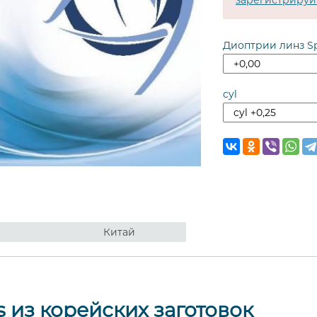
зарегистрируй
Диоптрии линз S
cyl
Китай
s из корейских заготовок