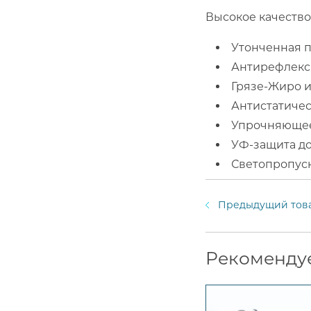
Высокое качество
Утонченная 
Антирефлекс
Грязе-Жиро 
Антистатиче
Упрочняющее
УФ-защита до
Светопропуск
Предыдущий тов
Рекоменду