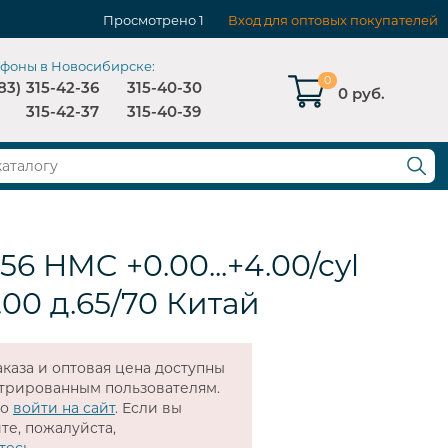
Просмотрено
1
Вход для оптовых покупателей
ефоны в Новосибирске:
0
83)
315-42-36
315-40-30
0 руб.
315-42-37
315-40-39
.56 HMC +0.00...+4.00/cyl
2.00 д.65/70 Китай
каза и оптовая цена доступны
стрированным пользователям.
мо
войти на сайт
. Если вы
те, пожалуйста,