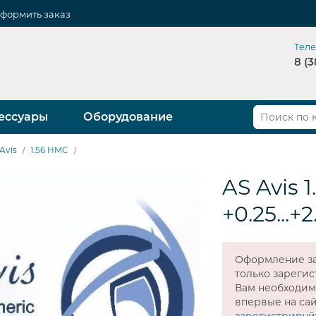
формить заказ
Тел
8 (3
ессуары
Оборудование
Avis
1.56 HMC
AS Avis 1
+0.25...+
Оформление за
только зареги
Вам необходи
впервые на сай